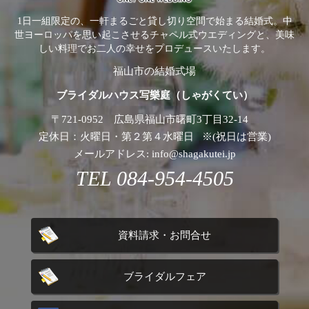
1日一組限定の、一軒まるごと貸し切り空間で始まる結婚式。中
世ヨーロッパを思い起こさせるチャペル式ウエディングと、美味
しい料理でお二人の幸せをプロデュースいたします。
福山市の結婚式場
ブライダルハウス写樂庭（しゃがくてい）
〒721-0952 広島県福山市曙町3丁目32-14
定休日：火曜日・第２第４水曜日 ※(祝日は営業)
メールアドレス: info@shagakutei.jp
TEL 084-954-4505
資料請求・お問合せ
ブライダルフェア